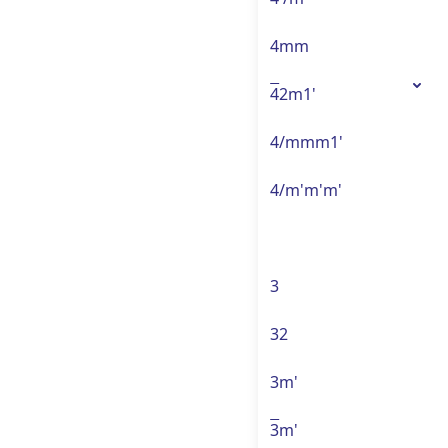
4mm
4
2m1'
4/mmm1'
4/m'm'm'
3
32
3m'
3
m'