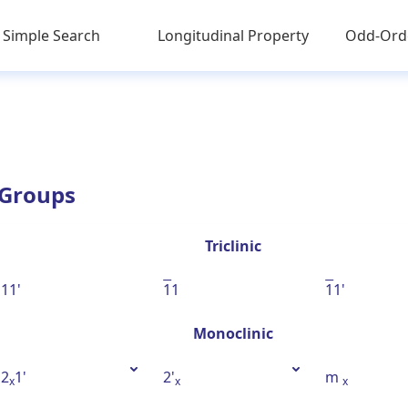
Simple Search
Longitudinal Property
Odd-Orde
 Groups
Triclinic
11'
1
1
1
1'
Monoclinic
2
1'
2'
m
x
x
x