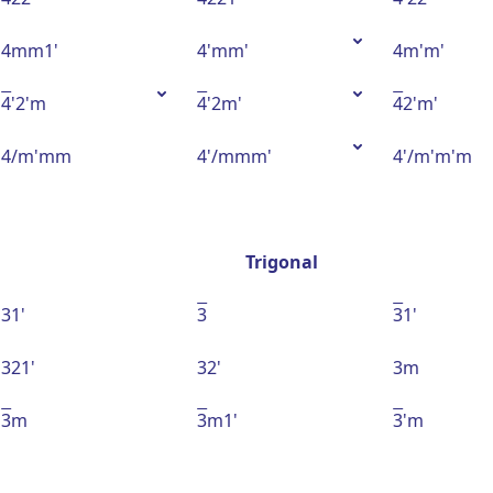
4mm1'
4'mm'
4m'm'
4
'2'm
4
'2m'
4
2'm'
4/m'mm
4'/mmm'
4'/m'm'm
Trigonal
31'
3
3
1'
321'
32'
3m
3
m
3
m1'
3
'm