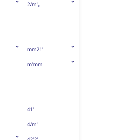
2/m'
x
mm21'
m'mm
4
1'
4/m'
42'2'