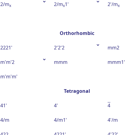
2/m
2/m
1'
2'/m
x
x
x
Orthorhombic
2221'
2'2'2
mm2
m'm'2
mmm
mmm1'
m'm'm'
Tetragonal
41'
4'
4
4/m
4/m1'
4'/m
422
4221'
4'22'