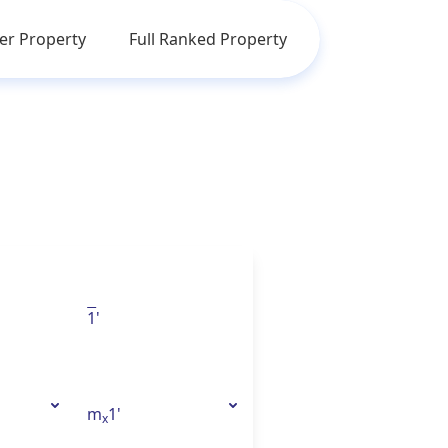
r Property
Full Ranked Property
1
'
m
1'
x