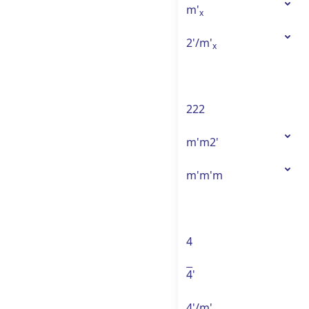
m'
x
2'/m'
x
222
m'm2'
m'm'm
4
4
'
4'/m'