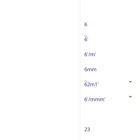
6
6
'
6'/m'
6mm
6
2m1'
6'/mmm'
23