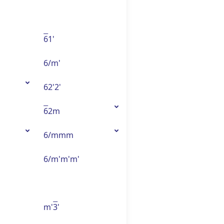
6
1'
6/m'
62'2'
6
2m
6/mmm
6/m'm'm'
m'
3
'