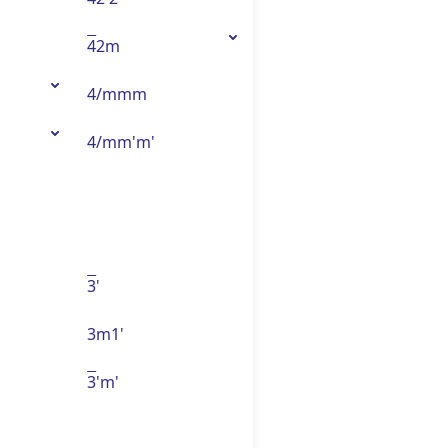
4
2m
4/mmm
4/mm'm'
3
'
3m1'
3
'm'