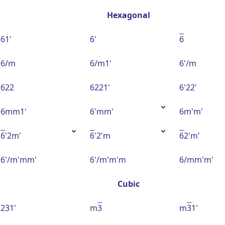
Hexagonal
61'
6'
6
6/m
6/m1'
6'/m
622
6221'
6'22'
6mm1'
6'mm'
6m'm'
6
'2m'
6
'2'm
6
2'm'
6'/m'mm'
6'/m'm'm
6/mm'm'
Cubic
231'
m
3
m
3
1'