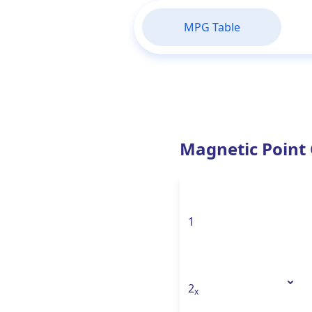
MPG Table
Magnetic Point
1
2
x